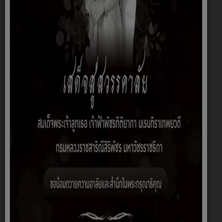
นางสาวฐายิกา ประมูปถัมภ์
รักษาราชการแทนผู้อำนวยการกองค
ลัง
นางสาว
นางสาวสัน
นายเก่งกล้า
อัจฉราพร
ทนี ทอง
ดาแก้ว
คำเกิด
เหลี่ยม
เจ้าพนักงาน
เจ้าพนักงาน
พัสดุปฏิบัติงาน