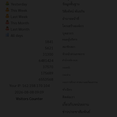
Yesterday
ข้อมูลพื้นฐาน
This Week
วิสัยทัศน์ พันธกิจ
Last Week
อำนาจหน้าที่
This Month
โครงสร้างองค์กร
Last Month
บุคลากร
All days
คณะผู้บริหาร
1841
สมาชิกสภา
5621
31300
หัวหน้าส่วนราชการ
6481424
สำนักปลัด อบต.
37570
กองคลัง
175689
กองช่าง
6553568
กองการศึกษา ศาสนาและวัฒนธรรม
Your IP: 162.158.170.104
ทำเนียบ
2026-08-08 09:09
ติดต่อเรา
Visitors Counter
เกี่ยวกับหน่วยงาน
ข่าวประชาสัมพันธ์