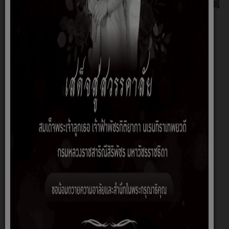
***กำลังปรับปรุง*****